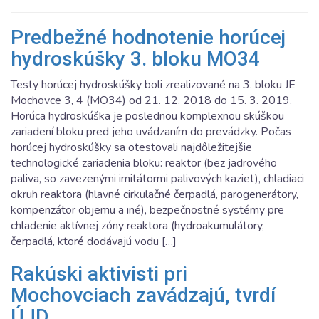
Predbežné hodnotenie horúcej
hydroskúšky 3. bloku MO34
Testy horúcej hydroskúšky boli zrealizované na 3. bloku JE
Mochovce 3, 4 (MO34) od 21. 12. 2018 do 15. 3. 2019.
Horúca hydroskúška je poslednou komplexnou skúškou
zariadení bloku pred jeho uvádzaním do prevádzky. Počas
horúcej hydroskúšky sa otestovali najdôležitejšie
technologické zariadenia bloku: reaktor (bez jadrového
paliva, so zavezenými imitátormi palivových kaziet), chladiaci
okruh reaktora (hlavné cirkulačné čerpadlá, parogenerátory,
kompenzátor objemu a iné), bezpečnostné systémy pre
chladenie aktívnej zóny reaktora (hydroakumulátory,
čerpadlá, ktoré dodávajú vodu […]
Rakúski aktivisti pri
Mochovciach zavádzajú, tvrdí
ÚJD