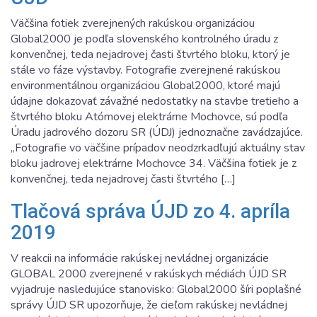
Väčšina fotiek zverejnených rakúskou organizáciou
Global2000 je podľa slovenského kontrolného úradu z
konvenčnej, teda nejadrovej časti štvrtého bloku, ktorý je
stále vo fáze výstavby. Fotografie zverejnené rakúskou
environmentálnou organizáciou Global2000, ktoré majú
údajne dokazovať závažné nedostatky na stavbe tretieho a
štvrtého bloku Atómovej elektrárne Mochovce, sú podľa
Úradu jadrového dozoru SR (ÚDJ) jednoznačne zavádzajúce.
„Fotografie vo väčšine prípadov neodzrkadľujú aktuálny stav
bloku jadrovej elektrárne Mochovce 34. Väčšina fotiek je z
konvenčnej, teda nejadrovej časti štvrtého […]
Tlačová správa ÚJD zo 4. apríla
2019
V reakcii na informácie rakúskej nevládnej organizácie
GLOBAL 2000 zverejnené v rakúskych médiách ÚJD SR
vyjadruje nasledujúce stanovisko: Global2000 šíri poplašné
správy ÚJD SR upozorňuje, že cieľom rakúskej nevládnej