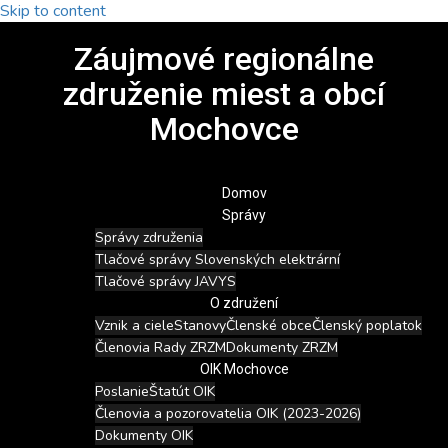
Skip to content
Záujmové regionálne
združenie miest a obcí
Mochovce
Domov
Správy
Správy združenia
Tlačové správy Slovenských elektrární
Tlačové správy JAVYS
O združení
Vznik a ciele
Stanovy
Členské obce
Členský poplatok
Členovia Rady ZRZM
Dokumenty ZRZM
OIK Mochovce
Poslanie
Štatút OIK
Členovia a pozorovatelia OIK (2023-2026)
Dokumenty OIK