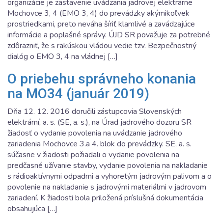
organizácie je zastavenie uvádzania jadrovej elektrárne
Mochovce 3, 4 (EMO 3, 4) do prevádzky akýmikoľvek
prostriedkami, preto neváha šíriť klamlivé a zavádzajúce
informácie a poplašné správy. ÚJD SR považuje za potrebné
zdôrazniť, že s rakúskou vládou vedie tzv. Bezpečnostný
dialóg o EMO 3, 4 na vládnej […]
O priebehu správneho konania
na MO34 (január 2019)
Dňa 12. 12. 2016 doručili zástupcovia Slovenských
elektrární, a. s. (SE, a. s.), na Úrad jadrového dozoru SR
žiadosť o vydanie povolenia na uvádzanie jadrového
zariadenia Mochovce 3.a 4. blok do prevádzky. SE, a. s.
súčasne v žiadosti požiadali o vydanie povolenia na
predčasné užívanie stavby, vydanie povolenia na nakladanie
s rádioaktívnymi odpadmi a vyhoretým jadrovým palivom a o
povolenie na nakladanie s jadrovými materiálmi v jadrovom
zariadení. K žiadosti bola priložená príslušná dokumentácia
obsahujúca […]