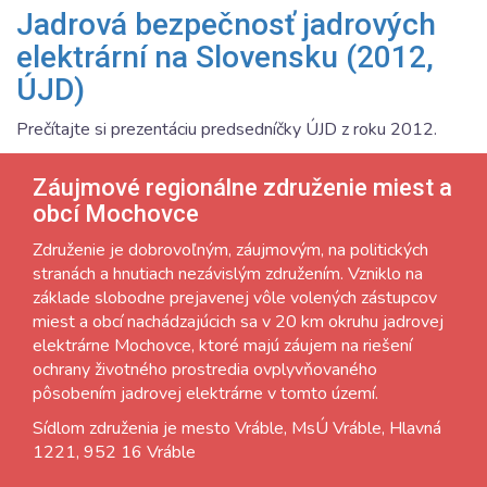
Jadrová bezpečnosť jadrových
elektrární na Slovensku (2012,
ÚJD)
Prečítajte si prezentáciu predsedníčky ÚJD z roku 2012.
Záujmové regionálne združenie miest a
obcí Mochovce
Združenie je dobrovoľným, záujmovým, na politických
stranách a hnutiach nezávislým združením. Vzniklo na
základe slobodne prejavenej vôle volených zástupcov
miest a obcí nachádzajúcich sa v 20 km okruhu jadrovej
elektrárne Mochovce, ktoré majú záujem na riešení
ochrany životného prostredia ovplyvňovaného
pôsobením jadrovej elektrárne v tomto území.
Sídlom združenia je mesto Vráble, MsÚ Vráble, Hlavná
1221, 952 16 Vráble