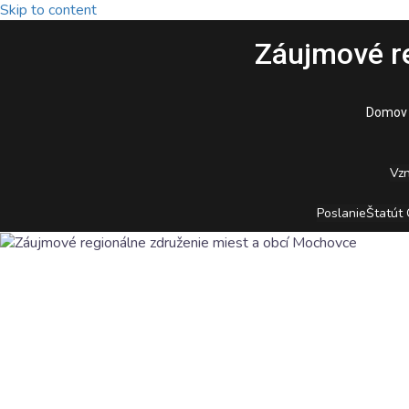
Skip to content
Záujmové r
Domov
Vzn
Poslanie
Štatút 