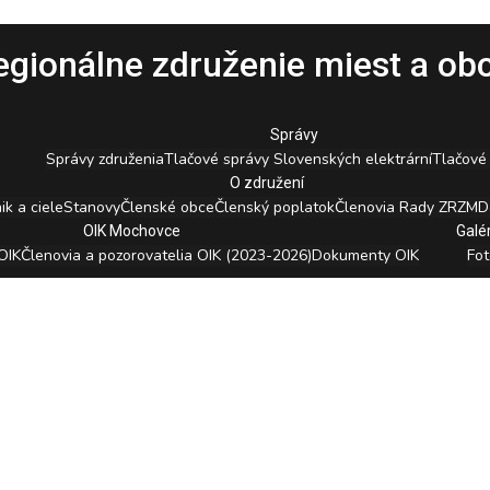
egionálne združenie miest a ob
Správy
Správy združenia
Tlačové správy Slovenských elektrární
Tlačové
O združení
ik a ciele
Stanovy
Členské obce
Členský poplatok
Členovia Rady ZRZM
D
OIK Mochovce
Galé
OIK
Členovia a pozorovatelia OIK (2023-2026)
Dokumenty OIK
Fot