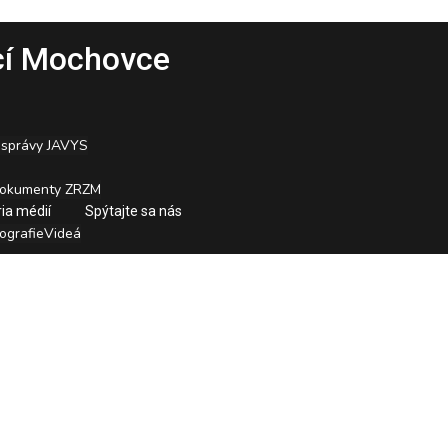
cí Mochovce
 správy JAVYS
okumenty ZRZM
ria médií
Spýtajte sa nás
ografie
Videá